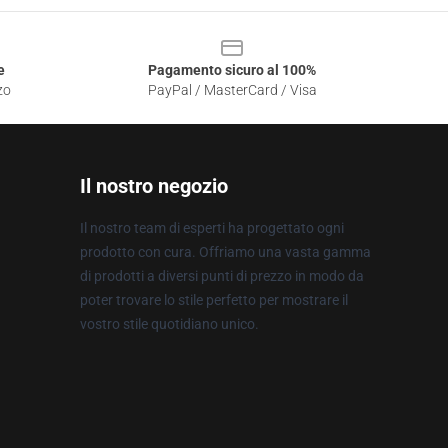
e
Pagamento sicuro al 100%
zo
PayPal / MasterCard / Visa
Il nostro negozio
Il nostro team di esperti ha progettato ogni
prodotto con cura. Offriamo una vasta gamma
di prodotti a diversi punti di prezzo in modo da
poter trovare lo stile perfetto per mostrare il
vostro stile quotidiano unico.