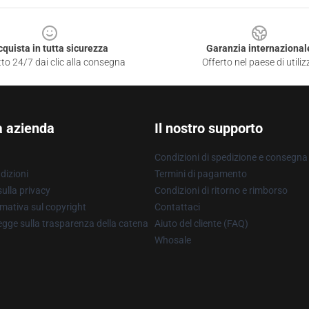
cquista in tutta sicurezza
Garanzia internazional
to 24/7 dai clic alla consegna
Offerto nel paese di utiliz
a azienda
Il nostro supporto
Condizioni di spedizione e consegna
dizioni
Termini di pagamento
ulla privacy
Condizioni di ritorno e rimborso
mativa sul copyright
Contattaci
gge sulla trasparenza della catena
Aiuto del cliente (FAQ)
Whosale