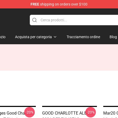
FREE
shipping on orders over $100
ndise Shop
zio
Acquista per categoria
Tracciamento ordine
Blog
-20%
-20%
ges Good Charlotte
GOOD CHARLOTTE ALBUM
Mar20