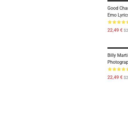
Good Charlo
Emo Lyric
22,49 €
$2
Billy Mart
Photogra
22,49 €
$2