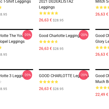
c T-Shirt Leggings
2021 DEDEKLISTA2
Mitch S
Leggings
26,63 €
8.95
26,63 €
$28.95
-20%
-20%
lotte The Young
Good Charlotte Leggings
Good Ch
opel Leggings
Glory L
26,63 €
$28.95
26,63 €
8.95
-20%
-20%
lotte 3 Leggings
GOOD CHARLOTTE Leggings
Good Ch
Much Be
26,63 €
8.95
$28.95
22,49 €