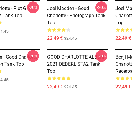
-20%
-20%
tte - Riot Girl -
Joel Madden - Good
Joel Ma
s Tank Top
Charlotte - Photograph Tank
Charlot
Top
Top
4.45
22,49 €
22,49 €
$24.45
-20%
-20%
in - Good Charlotte -
GOOD CHARLOTTE ALBUM
Benji M
ph Tank Top
2021 DEDEKLISTA2 Tank
Charlot
Top
Racerba
4.45
22,49 €
22,49 €
$24.45