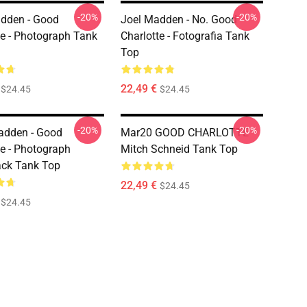
-20%
-20%
dden - Good
Joel Madden - No. Good
te - Photograph Tank
Charlotte - Fotografia Tank
Top
22,49 €
$24.45
$24.45
-20%
-20%
adden - Good
Mar20 GOOD CHARLOTTE
te - Photograph
Mitch Schneid Tank Top
ck Tank Top
22,49 €
$24.45
$24.45