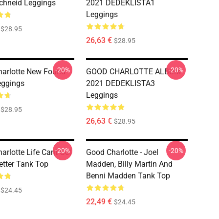
chneid Leggings
2021 DEDEKLISTA1
Leggings
$28.95
26,63 €
$28.95
-20%
-20%
arlotte New Found
GOOD CHARLOTTE ALBUM
eggings
2021 DEDEKLISTA3
Leggings
$28.95
26,63 €
$28.95
-20%
-20%
arlotte Life Cant Get
Good Charlotte - Joel
tter Tank Top
Madden, Billy Martin And
Benni Madden Tank Top
$24.45
22,49 €
$24.45