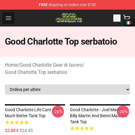
FREE
shipping on orders over $100
Good Charlotte Store - Official Good Charlotte Merchand
Open menu
Good Charlotte Top serbatoio
Home
/
Good Charlotte Gear di lavoro
/
Good Charlotte Top serbatoio
Good Charlotte Life Cant Get
Good Charlotte - Joel Madden,
-20%
-20%
Much Better Tank Top
Billy Martin And Benni Madden
Tank Top
22,49 €
$24.45