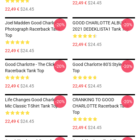
22,49 €
$24.45
22,49 €
$24.45
Joel Madden Good Charlotte
GOOD CHARLOTTE ALBUM
-20%
-20%
Photograph Racerback Tank
2021 DEDEKLISTA1 Tank Top
Top
22,49 €
$24.45
22,49 €
$24.45
Good Charlotte - The Click
Good Charlotte 80's Style Tank
-20%
-20%
Racerback Tank Top
Top
22,49 €
$24.45
22,49 €
$24.45
Life Changes Good Charlotte
CRANKING TO GOOD
-20%
-20%
Mic Classic T-Shirt Tank Top
CHARLOTTE Racerback Tank
Top
22,49 €
$24.45
22,49 €
$24.45