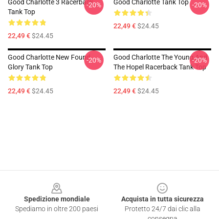
Good Charlotte 3 Racerback
Good Charlotte Tank Top
-20%
-20%
Tank Top
22,49 €
$24.45
22,49 €
$24.45
Good Charlotte New Found
Good Charlotte The Young And
-20%
-20%
Glory Tank Top
The Hopel Racerback Tank Top
22,49 €
$24.45
22,49 €
$24.45
Footer
Spedizione mondiale
Acquista in tutta sicurezza
Spediamo in oltre 200 paesi
Protetto 24/7 dai clic alla
consegna