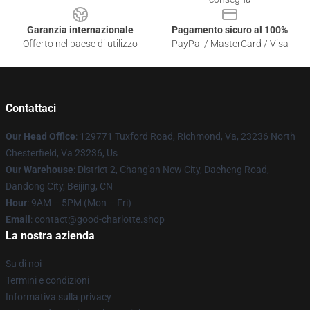
Garanzia internazionale
Pagamento sicuro al 100%
Offerto nel paese di utilizzo
PayPal / MasterCard / Visa
Contattaci
Our Head Office
: 129771 Tuxford Road, Richmond, Va, 23236 North
Chesterfield, Va 23236, Us
Our Warehouse
: District 2, Chang'an New City, Dacheng Road,
Dandong City, Beijing, CN
Hour
: 9AM – 5PM (Mon – Fri)
Email
: contact@good-charlotte.shop
La nostra azienda
Su di noi
Termini e condizioni
Informativa sulla privacy