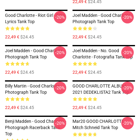
22,49 €
$24.45
Good Charlotte - Riot Girl - Emo
Joel Madden - Good Charlotte -
-20%
-20%
Lyrics Tank Top
Photograph Tank Top
22,49 €
$24.45
22,49 €
$24.45
Joel Madden - Good Charlotte -
Joel Madden - No. Good
-20%
-20%
Photograph Tank Top
Charlotte - Fotografia Tank Top
22,49 €
$24.45
22,49 €
$24.45
Billy Martin - Good Charlotte -
GOOD CHARLOTTE ALBUM
-20%
-20%
Photograph Tank Top
2021 DEDEKLISTA2 Tank Top
22,49 €
$24.45
22,49 €
$24.45
Benji Madden - Good Charlotte -
Mar20 GOOD CHARLOTTE
-20%
-20%
Photograph Racerback Tank
Mitch Schneid Tank Top
Top