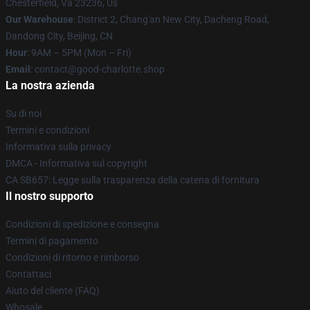
Chesterfield, Va 23236, Us
Our Warehouse
: District 2, Chang'an New City, Dacheng Road,
Dandong City, Beijing, CN
Hour
: 9AM – 5PM (Mon – Fri)
Email
: contact@good-charlotte.shop
La nostra azienda
Su di noi
Termini e condizioni
Informativa sulla privacy
DMCA - Informativa sul copyright
CA SB657: Legge sulla trasparenza della catena di fornitura
Il nostro supporto
Condizioni di spedizione e consegna
Termini di pagamento
Condizioni di ritorno e rimborso
Contattaci
Aiuto del cliente (FAQ)
Whosale