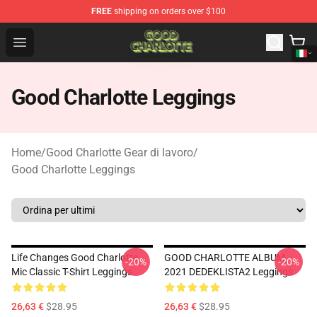
FREE
shipping on orders over $100
Good Charlotte Store - Official Good Charlotte Merchand
Open menu
Good Charlotte Leggings
Home
/
Good Charlotte Gear di lavoro
/
Good Charlotte Leggings
Life Changes Good Charlotte
GOOD CHARLOTTE ALBUM
-20%
-20%
Mic Classic T-Shirt Leggings
2021 DEDEKLISTA2 Leggings
26,63 €
$28.95
26,63 €
$28.95