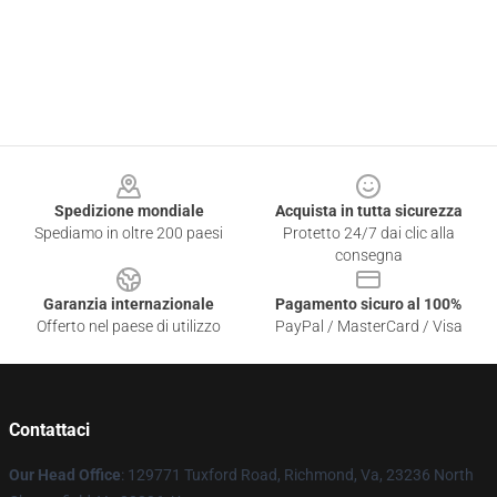
Footer
Spedizione mondiale
Acquista in tutta sicurezza
Spediamo in oltre 200 paesi
Protetto 24/7 dai clic alla
consegna
Garanzia internazionale
Pagamento sicuro al 100%
Offerto nel paese di utilizzo
PayPal / MasterCard / Visa
Contattaci
Our Head Office
: 129771 Tuxford Road, Richmond, Va, 23236 North