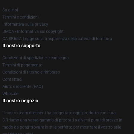
Su di noi
Termini e condizioni
Informativa sulla privacy
DMCA - Informativa sul copyright
CA SB657: Legge sulla trasparenza della catena di fornitura
Il nostro supporto
Condizioni di spedizione e consegna
Termini di pagamento
Condizioni di ritorno e rimborso
Contattaci
Aiuto del cliente (FAQ)
Whosale
Il nostro negozio
Il nostro team di esperti ha progettato ogni prodotto con cura.
Offriamo una vasta gamma di prodotti a diversi punti di prezzo in
modo da poter trovare lo stile perfetto per mostrare il vostro stile