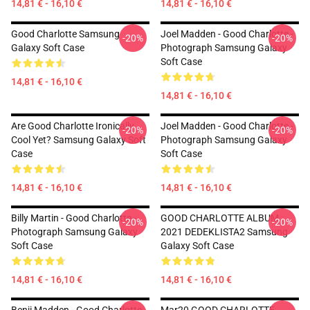
14,81 € - 16,10 €
14,81 € - 16,10 €
Good Charlotte Samsung
Joel Madden - Good Charlotte -
-20%
-20%
Galaxy Soft Case
Photograph Samsung Galaxy
Soft Case
14,81 € - 16,10 €
14,81 € - 16,10 €
Are Good Charlotte Ironically
Joel Madden - Good Charlotte -
-20%
-20%
Cool Yet? Samsung Galaxy Soft
Photograph Samsung Galaxy
Case
Soft Case
14,81 € - 16,10 €
14,81 € - 16,10 €
Billy Martin - Good Charlotte -
GOOD CHARLOTTE ALBUM
-20%
-20%
Photograph Samsung Galaxy
2021 DEDEKLISTA2 Samsung
Soft Case
Galaxy Soft Case
14,81 € - 16,10 €
14,81 € - 16,10 €