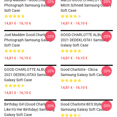
Benji Madden - Good Charlotte -
Mar20 GOOD CHARLOTTE
-20%
-20%
Photograph Samsung Galaxy
Mitch Schneid Samsung Galaxy
Soft Case
Soft Case
14,81 € - 16,10 €
14,81 € - 16,10 €
Joel Madden Good Charlotte
GOOD CHARLOTTE ALBUM
-20%
-20%
Photograph Samsung Galaxy
2021 DEDEKLISTA1 Samsung
Soft Case
Galaxy Soft Case
14,81 € - 16,10 €
14,81 € - 16,10 €
GOOD CHARLOTTE ALBUM
Good Charlotte - Clicca
-20%
-20%
2021 DEDEKLISTA3 Samsung
Samsung Galaxy Soft Case
Galaxy Soft Case
14,81 € - 16,10 €
14,81 € - 16,10 €
Birthday Girl (Good Charlotte -
Good Charlotte 80's Style
-20%
-20%
Like It's Her Birthday) Samsung
Samsung Galaxy Soft Case
Galaxy Soft Case