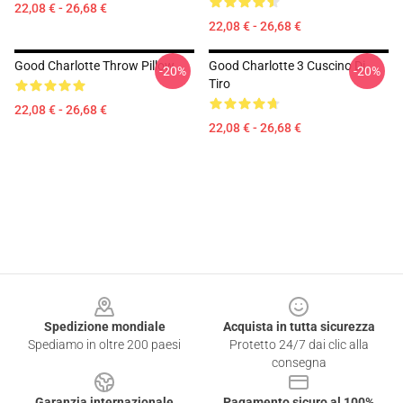
22,08 € - 26,68 €
22,08 € - 26,68 €
Good Charlotte Throw Pillow
Good Charlotte 3 Cuscino Di
-20%
-20%
Tiro
22,08 € - 26,68 €
22,08 € - 26,68 €
Footer
Spedizione mondiale
Acquista in tutta sicurezza
Spediamo in oltre 200 paesi
Protetto 24/7 dai clic alla
consegna
Garanzia internazionale
Pagamento sicuro al 100%