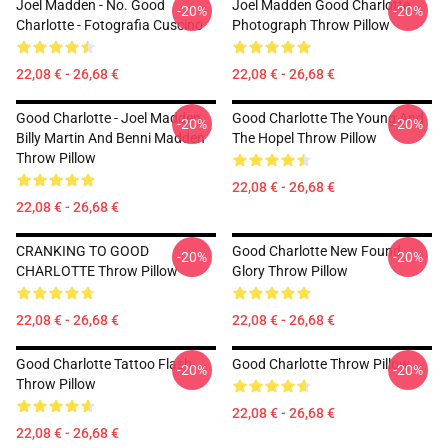
Joel Madden - No. Good
Joel Madden Good Charlotte
-20%
-20%
Charlotte - Fotografia Cuscino
Photograph Throw Pillow
22,08 € - 26,68 €
22,08 € - 26,68 €
Good Charlotte - Joel Madden,
Good Charlotte The Young And
-20%
-20%
Billy Martin And Benni Madden
The Hopel Throw Pillow
Throw Pillow
22,08 € - 26,68 €
22,08 € - 26,68 €
CRANKING TO GOOD
Good Charlotte New Found
-20%
-20%
CHARLOTTE Throw Pillow
Glory Throw Pillow
22,08 € - 26,68 €
22,08 € - 26,68 €
Good Charlotte Tattoo Flash
Good Charlotte Throw Pillow
-20%
-20%
Throw Pillow
22,08 € - 26,68 €
22,08 € - 26,68 €