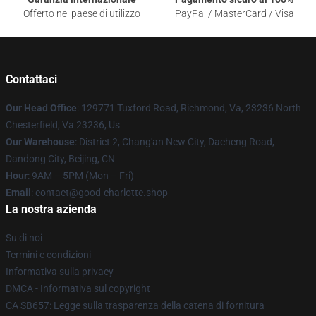
Offerto nel paese di utilizzo
PayPal / MasterCard / Visa
Contattaci
Our Head Office
: 129771 Tuxford Road, Richmond, Va, 23236 North
Chesterfield, Va 23236, Us
Our Warehouse
: District 2, Chang'an New City, Dacheng Road,
Dandong City, Beijing, CN
Hour
: 9AM – 5PM (Mon – Fri)
Email
: contact@good-charlotte.shop
La nostra azienda
Su di noi
Termini e condizioni
Informativa sulla privacy
DMCA - Informativa sul copyright
CA SB657: Legge sulla trasparenza della catena di fornitura