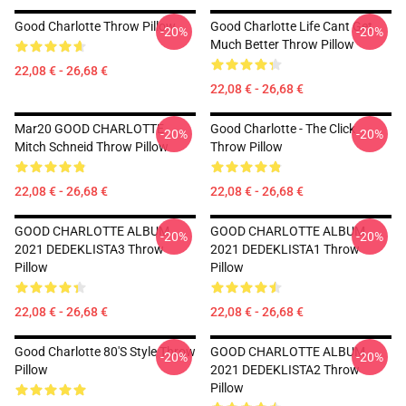
Good Charlotte Throw Pillow
Good Charlotte Life Cant Get
-20%
-20%
Much Better Throw Pillow
22,08 € - 26,68 €
22,08 € - 26,68 €
Mar20 GOOD CHARLOTTE
Good Charlotte - The Click
-20%
-20%
Mitch Schneid Throw Pillow
Throw Pillow
22,08 € - 26,68 €
22,08 € - 26,68 €
GOOD CHARLOTTE ALBUM
GOOD CHARLOTTE ALBUM
-20%
-20%
2021 DEDEKLISTA3 Throw
2021 DEDEKLISTA1 Throw
Pillow
Pillow
22,08 € - 26,68 €
22,08 € - 26,68 €
Good Charlotte 80's Style Throw
GOOD CHARLOTTE ALBUM
-20%
-20%
Pillow
2021 DEDEKLISTA2 Throw
Pillow