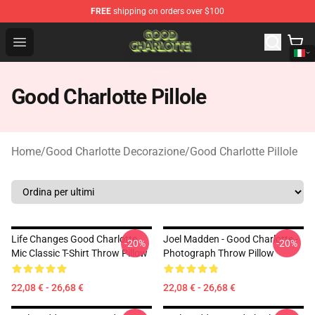
FREE
shipping on orders over $100
Good Charlotte Store - Official Good Charlotte Merchand
Open menu
Good Charlotte Pillole
Home
/
Good Charlotte Decorazione
/
Good Charlotte Pillole
Life Changes Good Charlotte
Joel Madden - Good Charlotte -
-20%
-20%
Mic Classic T-Shirt Throw Pillow
Photograph Throw Pillow
22,08 € - 26,68 €
22,08 € - 26,68 €