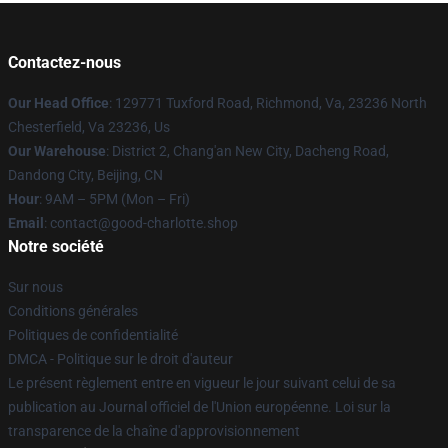
Contactez-nous
Our Head Office
: 129771 Tuxford Road, Richmond, Va, 23236 North
Chesterfield, Va 23236, Us
Our Warehouse
: District 2, Chang'an New City, Dacheng Road,
Dandong City, Beijing, CN
Hour
: 9AM – 5PM (Mon – Fri)
Email
: contact@good-charlotte.shop
Notre société
Sur nous
Conditions générales
Politiques de confidentialité
DMCA - Politique sur le droit d'auteur
Le présent règlement entre en vigueur le jour suivant celui de sa
publication au Journal officiel de l'Union européenne. Loi sur la
transparence de la chaîne d'approvisionnement