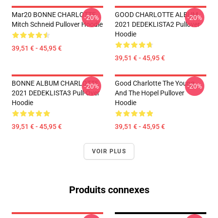
Mar20 BONNE CHARLOTTE
GOOD CHARLOTTE ALBUM
-20%
-20%
Mitch Schneid Pullover Hoodie
2021 DEDEKLISTA2 Pullover
Hoodie
39,51 € - 45,95 €
39,51 € - 45,95 €
BONNE ALBUM CHARLOTTE
Good Charlotte The Young
-20%
-20%
2021 DEDEKLISTA3 Pull-Over
And The Hopel Pullover
Hoodie
Hoodie
39,51 € - 45,95 €
39,51 € - 45,95 €
VOIR PLUS
Produits connexes