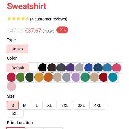
Sweatshirt
(4 customer reviews)
€47.09
€37.67
-20%
$40.95
Type
Unisex
Color
Default
Size
S
M
L
XL
2XL
3XL
4XL
5XL
Print Location