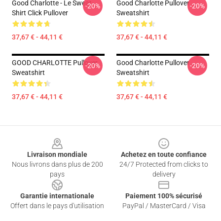
Good Charlotte - Le Sweat-
Good Charlotte Pullover
-20%
-20%
Shirt Click Pullover
Sweatshirt
37,67 € - 44,11 €
37,67 € - 44,11 €
GOOD CHARLOTTE Pullover
Good Charlotte Pullover
-20%
-20%
Sweatshirt
Sweatshirt
37,67 € - 44,11 €
37,67 € - 44,11 €
Footer
Livraison mondiale
Achetez en toute confiance
Nous livrons dans plus de 200
24/7 Protected from clicks to
pays
delivery
Garantie internationale
Paiement 100% sécurisé
Offert dans le pays d'utilisation
PayPal / MasterCard / Visa