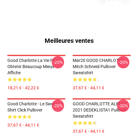
Meilleures ventes
Good Charlotte La Vie Peut
Mar20 GOOD CHARLOTTE
-20%
-20%
Obtenir Beaucoup Mieux
Mitch Schneid Pullover
Affiche
Sweatshirt
18,21 € - 42,22 €
37,67 € - 44,11 €
Good Charlotte - Le Sweat-
GOOD CHARLOTTE ALBUM
-20%
-20%
Shirt Click Pullover
2021 DEDEKLISTA1 Pullover
Sweatshirt
37,67 € - 44,11 €
37,67 € - 44,11 €