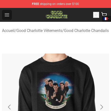
FREE
shipping on orders over $100
Good Charlotte Store - Official Good Charlotte Merchand
Open menu
Accueil
/
Good Charlotte Vêtements
/
Good Charlotte Chandails