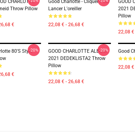
-20%
-20%
OOD CHARLOTTE
Good Charlotte - Cliquer Pour
GOOD 
neid Throw Pillow
Lancer L'oreiller
2021 D
Pillow
26,68 €
22,08 € - 26,68 €
22,08 € 
-20%
-20%
otte 80's Style
GOOD CHARLOTTE ALBUM
Good Ch
low
2021 DEDEKLISTA2 Throw
Pillow
22,08 € 
26,68 €
22,08 € - 26,68 €