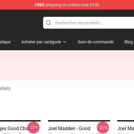
FREE
shipping on orders over $100
ndise Shop
tique
Acheter par catégorie
Suivi de commande
Blog
illers
-20%
-20%
ges Good Charlotte
Joel Madden - Good
Joel Ma