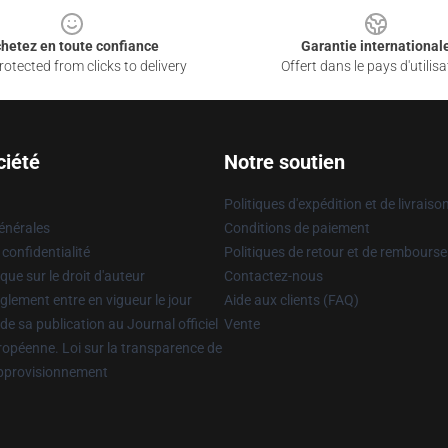
hetez en toute confiance
Garantie international
otected from clicks to delivery
Offert dans le pays d'utilisa
ciété
Notre soutien
Politiques d'expédition et de livraiso
énérales
Conditions de paiement
 confidentialité
Politiques de retour et de rembours
que sur le droit d'auteur
Contactez-nous
glement entre en vigueur le jour
Aide aux clients (FAQ)
 de sa publication au Journal officiel
Vente
uropéenne. Loi sur la transparence de
approvisionnement