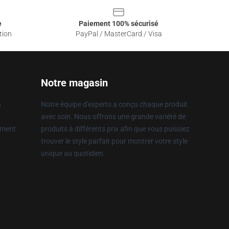
e
Paiement 100% sécurisé
tion
PayPal / MasterCard / Visa
Notre magasin
n
Notre équipe d'experts a conçu chaque produit
avec soin. Nous offrons une grande variété de
ement
produits à différents prix afin que vous puissiez
trouver le style parfait pour montrer votre style
unique au quotidien.