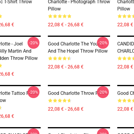
c T-Shirt Throw
Charlotte - Photograph Throw
Charlot
Pillow
Pillow
26,68 €
22,08 € - 26,68 €
22,08 € 
-20%
-20%
otte - Joel
Good Charlotte The Young
CANDID
illy Martin And
And The Hopel Throw Pillow
CHARLOT
den Throw Pillow
22,08 € - 26,68 €
22,08 € 
26,68 €
-20%
-20%
lotte Tattoo Flash
Good Charlotte Throw Pillow
Good Ch
low
22,08 € - 26,68 €
22,08 € 
26,68 €