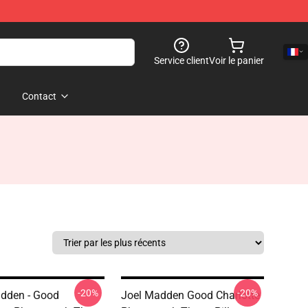
Service client
Voir le panier
Contact
-20%
-20%
dden - Good
Joel Madden Good Charlotte