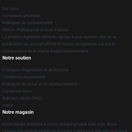
Sur nous
Conditions générales
Politiques de confidentialité
DMCA - Politique sur le droit d'auteur
Le présent règlement entre en vigueur le jour suivant celui de sa
publication au Journal officiel de l'Union européenne. Loi sur la
transparence de la chaîne d'approvisionnement
Notre soutien
Politiques d'expédition et de livraison
Conditions de paiement
Politiques de retour et de remboursement
Contactez-nous
Aide aux clients (FAQ)
Vente
Notre magasin
Notre équipe d'experts a conçu chaque produit avec soin. Nous
offrons une grande variété de produits à différents prix afin que vous