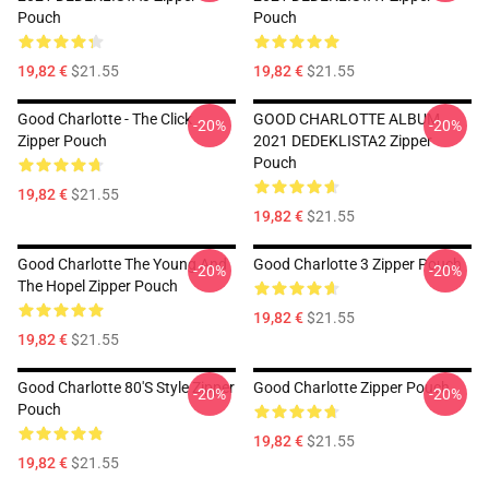
Pouch
Pouch
19,82 €
$21.55
19,82 €
$21.55
Good Charlotte - The Click
GOOD CHARLOTTE ALBUM
-20%
-20%
Zipper Pouch
2021 DEDEKLISTA2 Zipper
Pouch
19,82 €
$21.55
19,82 €
$21.55
Good Charlotte The Young And
Good Charlotte 3 Zipper Pouch
-20%
-20%
The Hopel Zipper Pouch
19,82 €
$21.55
19,82 €
$21.55
Good Charlotte 80's Style Zipper
Good Charlotte Zipper Pouch
-20%
-20%
Pouch
19,82 €
$21.55
19,82 €
$21.55