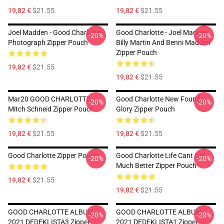
19,82 €
$21.55
19,82 €
$21.55
Joel Madden - Good Charlotte -
Good Charlotte - Joel Madden,
-20%
-20%
Photograph Zipper Pouch
Billy Martin And Benni Madden
Zipper Pouch
19,82 €
$21.55
19,82 €
$21.55
Mar20 GOOD CHARLOTTE
Good Charlotte New Found
-20%
-20%
Mitch Schneid Zipper Pouch
Glory Zipper Pouch
19,82 €
$21.55
19,82 €
$21.55
Good Charlotte Zipper Pouch
Good Charlotte Life Cant Get
-20%
-20%
Much Better Zipper Pouch
19,82 €
$21.55
19,82 €
$21.55
GOOD CHARLOTTE ALBUM
GOOD CHARLOTTE ALBUM
-20%
-20%
2021 DEDEKLISTA3 Zipper
2021 DEDEKLISTA1 Zipper