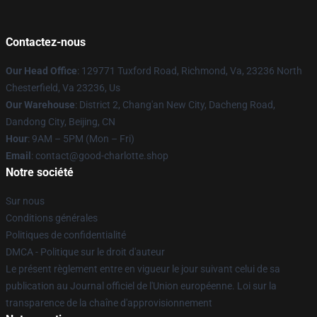
Contactez-nous
Our Head Office
: 129771 Tuxford Road, Richmond, Va, 23236 North
Chesterfield, Va 23236, Us
Our Warehouse
: District 2, Chang'an New City, Dacheng Road,
Dandong City, Beijing, CN
Hour
: 9AM – 5PM (Mon – Fri)
Email
: contact@good-charlotte.shop
Notre société
Sur nous
Conditions générales
Politiques de confidentialité
DMCA - Politique sur le droit d'auteur
Le présent règlement entre en vigueur le jour suivant celui de sa
publication au Journal officiel de l'Union européenne. Loi sur la
transparence de la chaîne d'approvisionnement