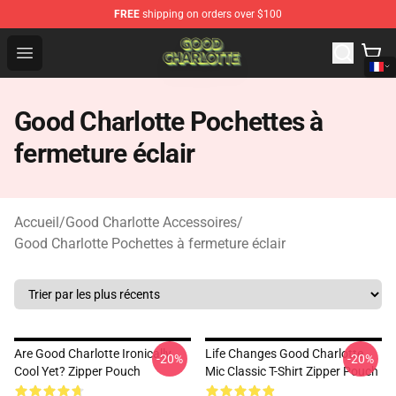
FREE
shipping on orders over $100
Good Charlotte Store - Official Good Charlotte Merchand
Open menu
Good Charlotte Pochettes à
fermeture éclair
Accueil
/
Good Charlotte Accessoires
/
Good Charlotte Pochettes à fermeture éclair
Are Good Charlotte Ironically
Life Changes Good Charlotte
-20%
-20%
Cool Yet? Zipper Pouch
Mic Classic T-Shirt Zipper Pouch