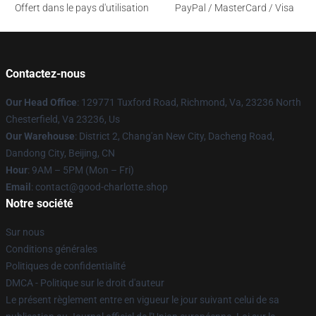
Offert dans le pays d'utilisation
PayPal / MasterCard / Visa
Contactez-nous
Our Head Office
: 129771 Tuxford Road, Richmond, Va, 23236 North
Chesterfield, Va 23236, Us
Our Warehouse
: District 2, Chang'an New City, Dacheng Road,
Dandong City, Beijing, CN
Hour
: 9AM – 5PM (Mon – Fri)
Email
: contact@good-charlotte.shop
Notre société
Sur nous
Conditions générales
Politiques de confidentialité
DMCA - Politique sur le droit d'auteur
Le présent règlement entre en vigueur le jour suivant celui de sa