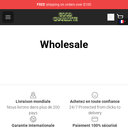
FREE
shipping on orders over $100
Good Charlotte Store - Official Good Charlotte Merchand
Open menu
Wholesale
Footer
Livraison mondiale
Achetez en toute confiance
Nous livrons dans plus de 200
24/7 Protected from clicks to
pays
delivery
Garantie internationale
Paiement 100% sécurisé