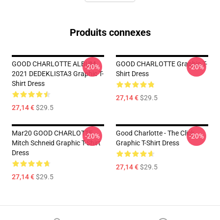
Produits connexes
GOOD CHARLOTTE ALBUM
GOOD CHARLOTTE Graphic T-
-20%
-20%
2021 DEDEKLISTA3 Graphic T-
Shirt Dress
Shirt Dress
27,14 €
$29.5
27,14 €
$29.5
Mar20 GOOD CHARLOTTE
Good Charlotte - The Click
-20%
-20%
Mitch Schneid Graphic T-Shirt
Graphic T-Shirt Dress
Dress
27,14 €
$29.5
27,14 €
$29.5
Footer