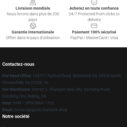
Livraison mondiale
Achetez en toute confiance
Nous livrons dans plus de 200
24/7 Protected from clicks to
pays
delivery
Garantie internationale
Paiement 100% sécurisé
Offert dans le pays d'utilisation
PayPal / MasterCard / Visa
Contactez-nous
Our Head Office
: 129771 Tuxford Road, Richmond, Va, 23236 North
Chesterfield, Va 23236, Us
Our Warehouse
: District 2, Chang'an New City, Dacheng Road,
Dandong City, Beijing, CN
Hour
: 9AM – 5PM (Mon – Fri)
Email
: contact@good-charlotte.shop
Notre société