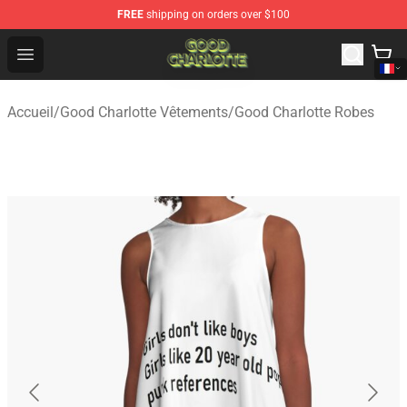
FREE
shipping on orders over $100
Good Charlotte Store - Official Good Charlotte Merchand
Open menu
Accueil
/
Good Charlotte Vêtements
/
Good Charlotte Robes