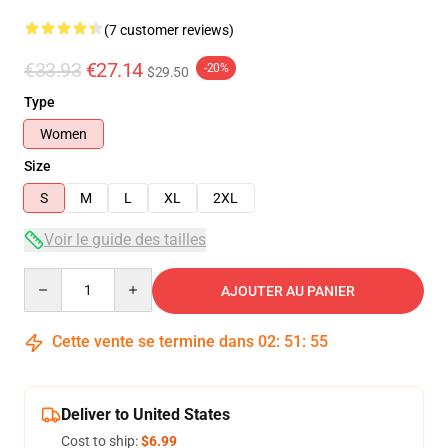
(7 customer reviews)
€33.93
€27.14
-20%
$29.50
Type
Women
Size
S
M
L
XL
2XL
Voir le guide des tailles
Quantity
AJOUTER AU PANIER
Cette vente se termine dans
02
:
51
:
54
Deliver to United States
Cost to ship:
$6.99