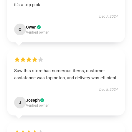
it’s a top pick.
Dec 7, 2024
Owen
O
Verified owner
Saw this store has numerous items, customer
assistance was top-notch, and delivery was efficient.
Dec 5, 2024
Joseph
J
Verified owner