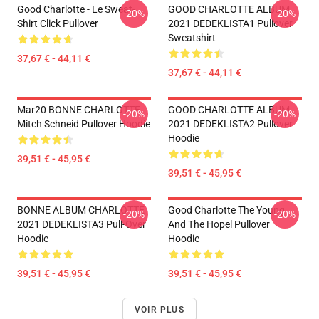
Good Charlotte - Le Sweat-
GOOD CHARLOTTE ALBUM
-20%
-20%
Shirt Click Pullover
2021 DEDEKLISTA1 Pullover
Sweatshirt
37,67 € - 44,11 €
37,67 € - 44,11 €
Mar20 BONNE CHARLOTTE
GOOD CHARLOTTE ALBUM
-20%
-20%
Mitch Schneid Pullover Hoodie
2021 DEDEKLISTA2 Pullover
Hoodie
39,51 € - 45,95 €
39,51 € - 45,95 €
BONNE ALBUM CHARLOTTE
Good Charlotte The Young
-20%
-20%
2021 DEDEKLISTA3 Pull-Over
And The Hopel Pullover
Hoodie
Hoodie
39,51 € - 45,95 €
39,51 € - 45,95 €
VOIR PLUS