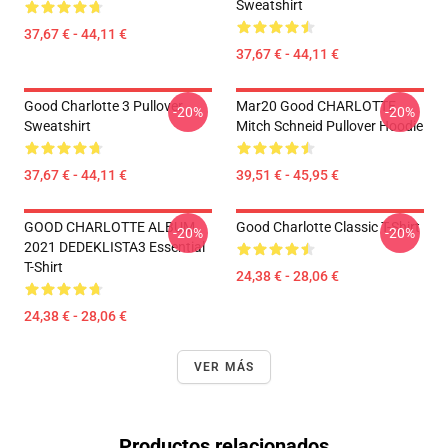
Sweatshirt
37,67 € - 44,11 €
37,67 € - 44,11 €
Good Charlotte 3 Pullover
Mar20 Good CHARLOTTE
-20%
-20%
Sweatshirt
Mitch Schneid Pullover Hoodie
37,67 € - 44,11 €
39,51 € - 45,95 €
GOOD CHARLOTTE ALBUM
Good Charlotte Classic T-Shirt
-20%
-20%
2021 DEDEKLISTA3 Essential
T-Shirt
24,38 € - 28,06 €
24,38 € - 28,06 €
VER MÁS
Productos relacionados