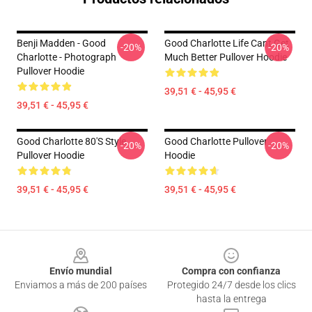
Benji Madden - Good
Good Charlotte Life Cant Get
-20%
-20%
Charlotte - Photograph
Much Better Pullover Hoodie
Pullover Hoodie
39,51 € - 45,95 €
39,51 € - 45,95 €
Good Charlotte 80's Style
Good Charlotte Pullover
-20%
-20%
Pullover Hoodie
Hoodie
39,51 € - 45,95 €
39,51 € - 45,95 €
Footer
Envío mundial
Compra con confianza
Enviamos a más de 200 países
Protegido 24/7 desde los clics
hasta la entrega