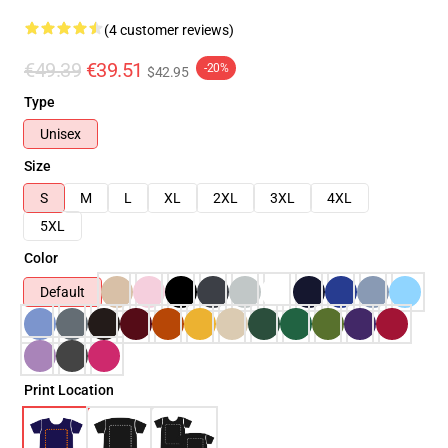
(4 customer reviews)
€49.39
€39.51
-20%
$42.95
Type
Unisex
Size
S
M
L
XL
2XL
3XL
4XL
5XL
Color
Default
Print Location