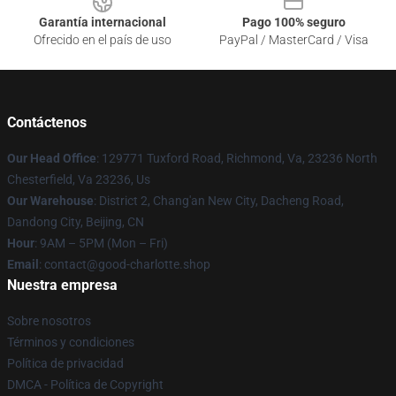
Garantía internacional
Pago 100% seguro
Ofrecido en el país de uso
PayPal / MasterCard / Visa
Contáctenos
Our Head Office
: 129771 Tuxford Road, Richmond, Va, 23236 North
Chesterfield, Va 23236, Us
Our Warehouse
: District 2, Chang'an New City, Dacheng Road,
Dandong City, Beijing, CN
Hour
: 9AM – 5PM (Mon – Fri)
Email
: contact@good-charlotte.shop
Nuestra empresa
Sobre nosotros
Términos y condiciones
Política de privacidad
DMCA - Política de Copyright