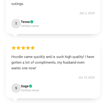
outings.
Dec 2, 2024
Tessa
T
Verified owner
Hoodie came quickly and is such high quality! I have
gotten a lot of compliments, my husband even
wants one now!
Oct 14, 2024
Sage
S
Verified owner