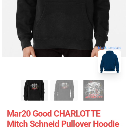
blank template
Mar20 Good CHARLOTTE
Mitch Schneid Pullover Hoodie