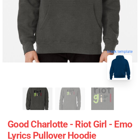
blank template
Good Charlotte - Riot Girl - Emo
Lyrics Pullover Hoodie