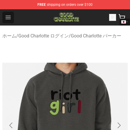
FREE
shipping on orders over $100
Good Charlotte Store - Official Good Charlotte Merchand
Open menu
ホーム
/
Good Charlotte ログイン
/
Good Charlotte パーカー