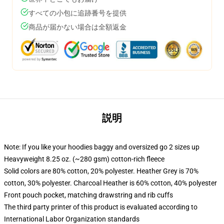
すべての小包に追跡番号を提供
商品が届かない場合は全額返金
説明
Note: If you like your hoodies baggy and oversized go 2 sizes up
Heavyweight 8.25 oz. (~280 gsm) cotton-rich fleece
Solid colors are 80% cotton, 20% polyester. Heather Grey is 70%
cotton, 30% polyester. Charcoal Heather is 60% cotton, 40% polyester
Front pouch pocket, matching drawstring and rib cuffs
The third party printer of this product is evaluated according to
International Labor Organization standards