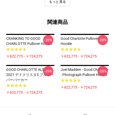
もっと見る
関連商品
CRANKING TO GOOD
Good Charlotte Pullover
-20%
-20%
CHARLOTTE Pullover Hoodie
Hoodie
￥622,775 - ￥724,275
￥622,775 - ￥724,275
GOOD CHARLOTTE ALBUM
Joel Madden - Good Charlotte
-20%
-20%
2021 デドクリスタ3 プルオー
- Photograph Pullover Hoodie
バーパーカー
￥622,775 - ￥724,275
￥622,775 - ￥724,275
Footer