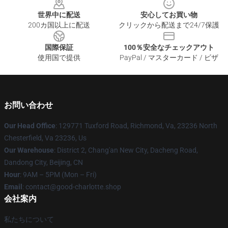
世界中に配送
安心してお買い物
200カ国以上に配送
クリックから配送まで24/7保護
国際保証
100％安全なチェックアウト
使用国で提供
PayPal / マスターカード / ビザ
お問い合わせ
Our Head Office
: 129771 Tuxford Road, Richmond, Va, 23236 North
Chesterfield, Va 23236, Us
Our Warehouse
: District 2, Chang'an New City, Dacheng Road,
Dandong City, Beijing, CN
Hour
: 9AM – 5PM (Mon – Fri)
Email
: contact@good-charlotte.shop
会社案内
私たちについて