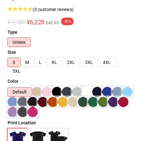
(3 customer reviews)
¥7,785
¥6,228
-20%
$42.95
Type
Unisex
Size
S
M
L
XL
2XL
3XL
4XL
5XL
Color
Default
Print Location