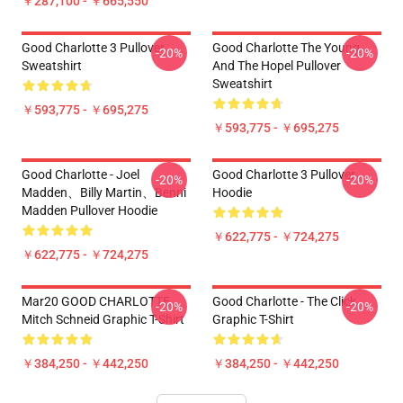
￥287,100 - ￥665,550
Good Charlotte 3 Pullover
Good Charlotte The Young
-20%
-20%
Sweatshirt
And The Hopel Pullover
Sweatshirt
￥593,775 - ￥695,275
￥593,775 - ￥695,275
Good Charlotte - Joel
Good Charlotte 3 Pullover
-20%
-20%
Madden、Billy Martin、Benni
Hoodie
Madden Pullover Hoodie
￥622,775 - ￥724,275
￥622,775 - ￥724,275
Mar20 GOOD CHARLOTTE
Good Charlotte - The Click
-20%
-20%
Mitch Schneid Graphic T-Shirt
Graphic T-Shirt
￥384,250 - ￥442,250
￥384,250 - ￥442,250