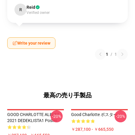
Reid
R
Verified owner
Write your review
1
/
1
最高の売り手製品
GOOD CHARLOTTE ALBUM
Good Charlotte ポスター
-20%
-20%
2021 DEDEKLISTA1 Poster
￥287,100 - ￥665,550