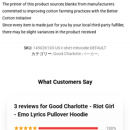
The printer of this product sources blanks from manufacturers
committed to improving cotton farming practices with the Better
Cotton Initiative
Since every item is made just for you by your local third-party fulfiller,
there may be slight variances in the product received
SKU
:
145026103-US-t-shirt-mhoodie-DEFAULT
カテゴリー
:
Good Charlotte パーカー
,
What Customers Say
3 reviews for Good Charlotte - Riot Girl
- Emo Lyrics Pullover Hoodie
★★★★★
100%