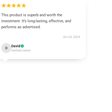
This product is superb and worth the
investment. It’s long-lasting, effective, and
performs as advertised.
Oct 24, 2024
David
D
Verified owner