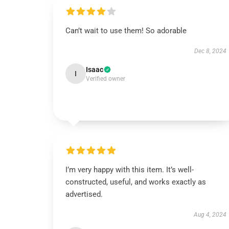
Can’t wait to use them! So adorable
Dec 8, 2024
Isaac
I
Verified owner
I’m very happy with this item. It’s well-
constructed, useful, and works exactly as
advertised.
Aug 4, 2024