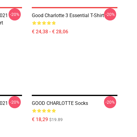
-20%
-20%
021
Good Charlotte 3 Essential T-Shirt
rt
€ 24,38 - € 28,06
-20%
-20%
021
GOOD CHARLOTTE Socks
€ 18,29
$19.89