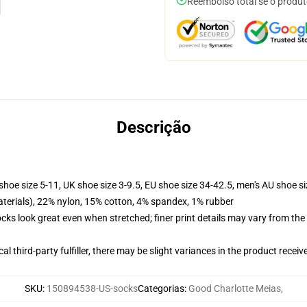
Reembolso total se o produt
Descrição
shoe size 5-11, UK shoe size 3-9.5, EU shoe size 34-42.5, men's AU shoe s
terials), 22% nylon, 15% cotton, 4% spandex, 1% rubber
socks look great even when stretched; finer print details may vary from th
al third-party fulfiller, there may be slight variances in the product receiv
SKU
:
150894538-US-socks
Categorias
:
Good Charlotte Meias
,