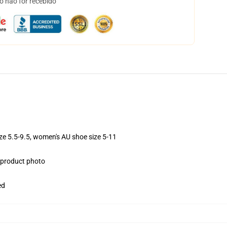
o não for recebido
ize 5.5-9.5, women's AU shoe size 5-11
e product photo
ed