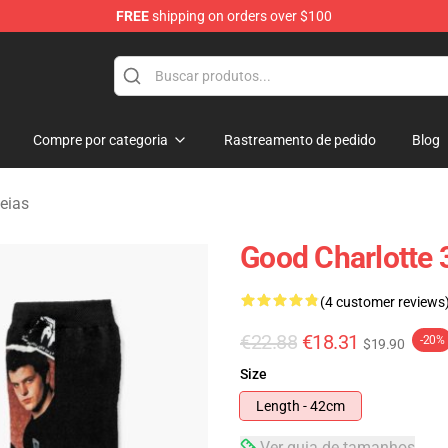
FREE
shipping on orders over $100
ndise Shop
Compre por categoria
Rastreamento de pedido
Blog
eias
Good Charlotte 
(4 customer reviews
€22.88
€18.31
-20%
$19.90
Size
Length - 42cm
Ver guia de tamanhos