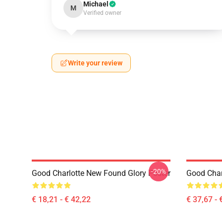
Michael
M
Verified owner
Write your review
-20%
Good Charlotte New Found Glory Poster
Good Char
€ 18,21 - € 42,22
€ 37,67 - 