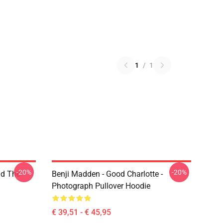
1
/
1
-20%
-20%
nd The
Benji Madden - Good Charlotte -
Photograph Pullover Hoodie
€ 39,51 - € 45,95