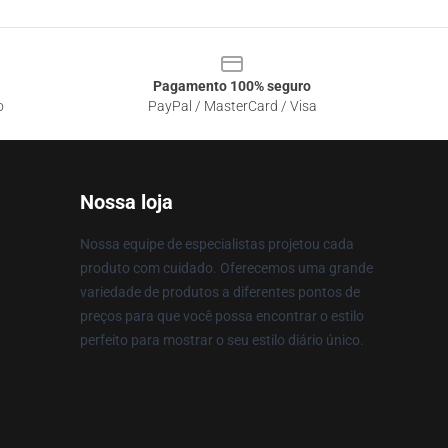
Pagamento 100% seguro
o
PayPal / MasterCard / Visa
Nossa loja
Nossa equipe de especialistas projetou cada
produto com cuidado. Oferecemos uma grande
variedade de produtos a diferentes pontos de
preços para que você possa encontrar o estilo
perfeito para mostrar o seu estilo diário único.