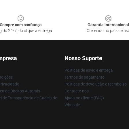
Compre com confiança
Garantia internacional
gido 24/7, do clique à entrega
Oferecido no país de us
mpresa
Nosso Suporte
Políticas de envio e entrega
ndições
Termos de pagamento
privacidade
Políticas de devolução e reembolso
ca de Direitos Autorais
Contacte-nos
i de Transparência de Cadeia de
Ajuda ao cliente (FAQ)
Whosale