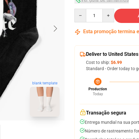
Quantity
Esta promoção termina
Deliver to United States
Cost to ship:
$6.99
Standard - Order today to g
blank template
Production
Today
Transação segura
Entrega mundial na sua por
Número de rastreamento for