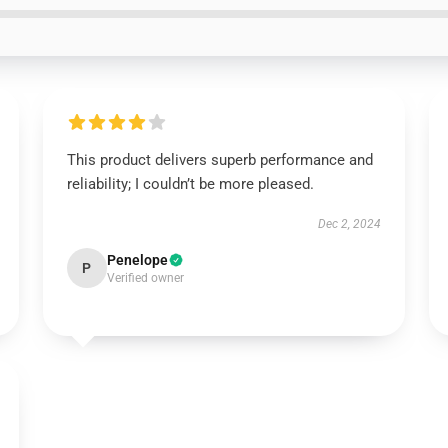
This product delivers superb performance and
reliability; I couldn’t be more pleased.
Dec 2, 2024
Penelope
P
Verified owner