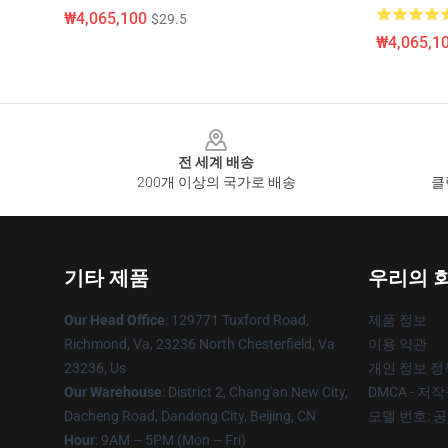
₩4,065,100
$29.5
₩4,065,1
Footer
전 세계 배송
200개 이상의 국가로 배송
클
기타 제품
우리의 
Our Head Office
: 129771 Tuxford Road,
제품 정보
Richmond, Va, 23236 North Chesterfield, Va
이용 약관
23236, Us
개인 정보 정
Our Warehouse
: District 2, Chang'an New City,
DMCA - 저
Dacheng Road, Dandong City, Beijing, CN
모델 번호: 
Hour
: 9AM – 5PM (Mon – Fri)