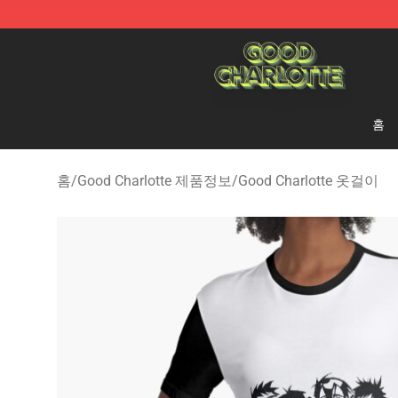
Good Charlotte Store - Official Good Charlotte Mercha
홈
홈
/
Good Charlotte 제품정보
/
Good Charlotte 옷걸이