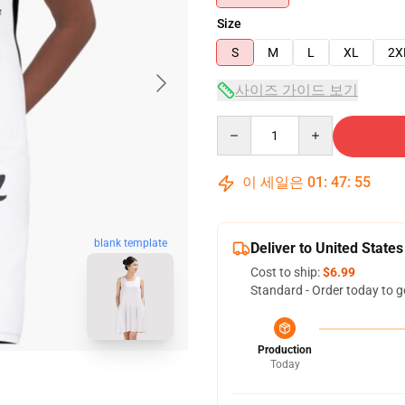
Size
S
M
L
XL
2X
사이즈 가이드 보기
Quantity
이 세일은
01
:
47
:
54
blank template
Deliver to United States
Cost to ship:
$6.99
Standard - Order today to g
Production
Today