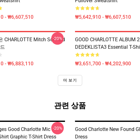
weatshirt
Pullover Sweatshirt
0 - ₩6,607,510
₩5,642,910 - ₩6,607,510
-20%
 CHARLOTTE Mitch Schneid
GOOD CHARLOTTE ALBUM 2
후드
DEDEKLISTA3 Essential T-Shi
0 - ₩6,883,110
₩3,651,700 - ₩4,202,900
더 보기
관련 상품
-20%
ges Good Charlotte Mic
Good Charlotte New Found Gl
Shirt Graphic T-Shirt Dress
Dress