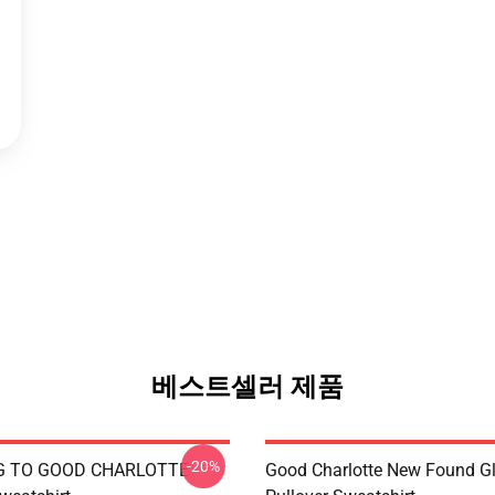
베스트셀러 제품
-20%
G TO GOOD CHARLOTTE
Good Charlotte New Found Gl