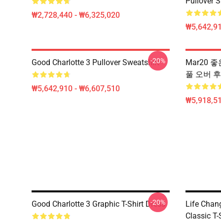
Pullover S
₩2,728,440 - ₩6,325,020
₩5,642,91
-20%
Good Charlotte 3 Pullover Sweatshirt
Mar20 좋은
풀 오버 
₩5,642,910 - ₩6,607,510
₩5,918,51
-20%
Good Charlotte 3 Graphic T-Shirt Dress
Life Chan
Classic T-