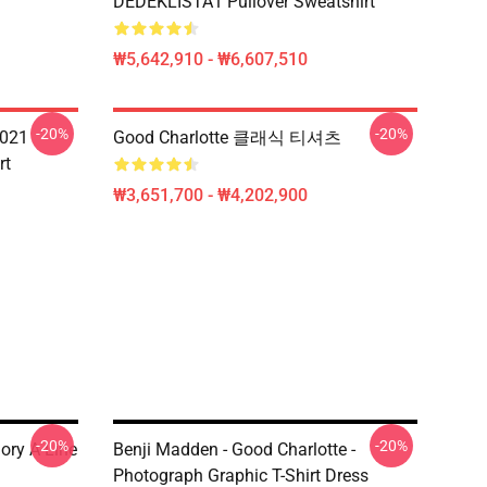
DEDEKLISTA1 Pullover Sweatshirt
₩5,642,910 - ₩6,607,510
-20%
-20%
021
Good Charlotte 클래식 티셔츠
rt
₩3,651,700 - ₩4,202,900
-20%
-20%
ory A-Line
Benji Madden - Good Charlotte -
Photograph Graphic T-Shirt Dress