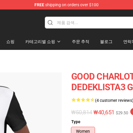
FREE
shipping on orders over $100
ndise Shop
쇼핑
카테고리별 쇼핑
주문 추적
블로그
연락
GOOD CHARLOT
DEDEKLISTA3 Gr
(4 customer reviews
₩50,814
₩40,651
$29.50
Type
Women