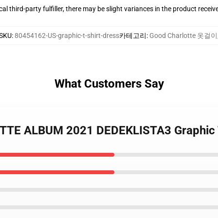
al third-party fulfiller, there may be slight variances in the product receiv
SKU
:
80454162-US-graphic-t-shirt-dress
카테고리
:
Good Charlotte 옷걸이
What Customers Say
TTE ALBUM 2021 DEDEKLISTA3 Graphic T