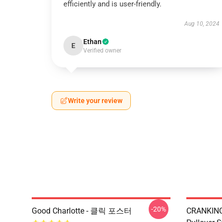
efficiently and is user-friendly.
Aug 10, 2024
Ethan
E
Verified owner
Write your review
-20%
Good Charlotte - 클릭 포스터
CRANKIN