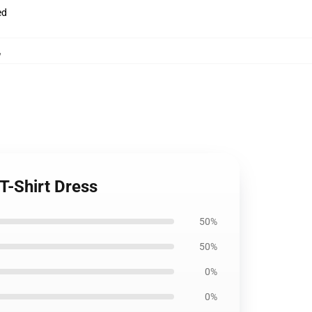
ed
,
-Shirt Dress
50%
50%
0%
0%