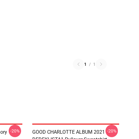
1
/
1
-20%
-20%
ory
GOOD CHARLOTTE ALBUM 2021